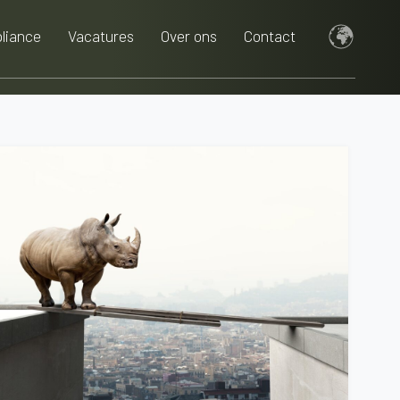
liance
Vacatures
Over ons
Contact