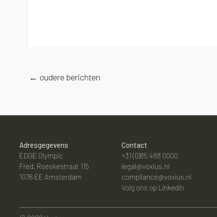
←
oudere berichten
Adresgegevens
Contact
EDGE Olympic
+31 (0)85 488 0000
Fred. Roeskestraat 115
legal@voxius.nl
1076 EE Amsterdam
compliance@voxius.nl
Volg ons op
Linkedin