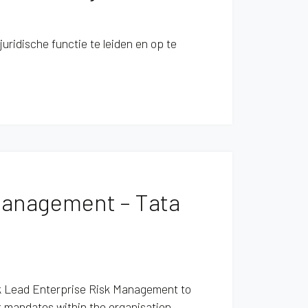
juridische functie te leiden en op te
 Management – Tata
sk Lead Enterprise Risk Management to
k mandates within the organisation