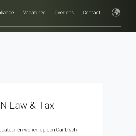
liance
Vacatures
Over ons
Contact
N Law & Tax
vocatuur én wonen op een Caribisch