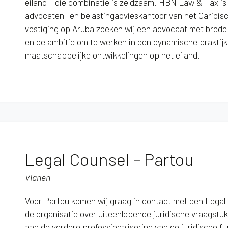
eiland – die combinatie is zeldzaam. HBN Law & Tax is
advocaten- en belastingadvieskantoor van het Caribisch
vestiging op Aruba zoeken wij een advocaat met brede
en de ambitie om te werken in een dynamische praktijk 
maatschappelijke ontwikkelingen op het eiland.
Legal Counsel – Partou
Vianen
Voor Partou komen wij graag in contact met een Legal C
de organisatie over uiteenlopende juridische vraagstukk
aan de verdere professionalisering van de juridische fu